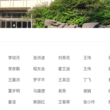
李培月
张洪波
刘秀花
王玮
李彦鹏
程东会
霍艾迪
王伟
王震洪
罗平平
王其召
丁飞
董岁明
马雄德
易秀
谢娟
姜凌
柴丽红
王菊翠
张小玲