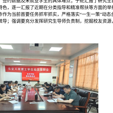
、签约数据及未就业学生的具体难点；于舵汇报了研究生
特色，逐一汇报了近期在分类指导和精准帮扶等方面的举
作作为当前首要任务抓牢抓实，严格落实
“
一生一策
”
动态
疏导；强调要充分发挥
研究生
导师
负责
制，挖掘校友资源